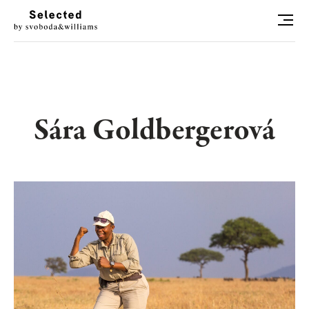
HLEDAT
LUXURY LIVING
Sára Goldbergerová
STYL
ART
RADOSTI
CONCIERGE
RELAX
KONTAKT