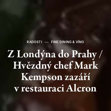
RADOSTI
FINE DINING & VÍNO
Z
Londýna
do
Prahy
/
Hvězdný
chef
Mark
Kempson
zazáří
v restauraci
Alcron