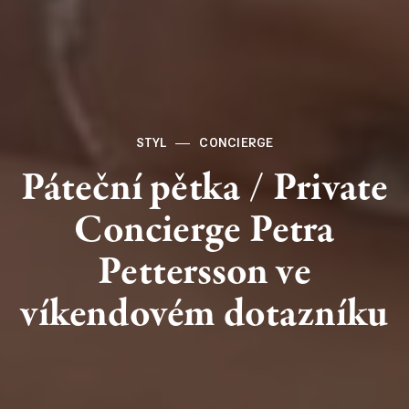
STYL
CONCIERGE
Páteční
pětka
/
Private
Concierge
Petra
Pettersson
ve
víkendovém
dotazníku