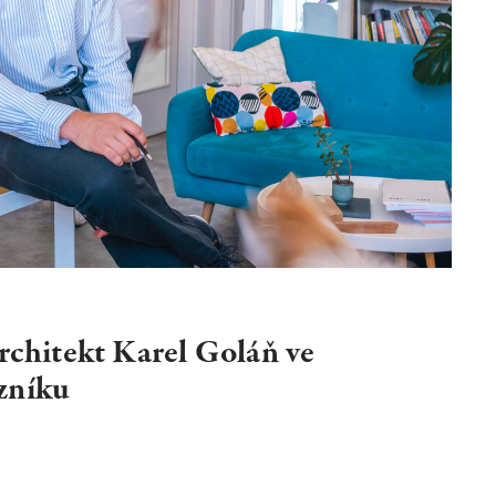
TER
ODEBÍRAT
zpracováním
osobních údajů
rchitekt Karel Goláň ve
zníku