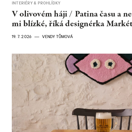
INTERIÉRY & PROHLÍDKY
V olivovém háji / Patina času a n
mi blízké, říká designérka Markét
19. 7. 2026
VENDY TŮMOVÁ