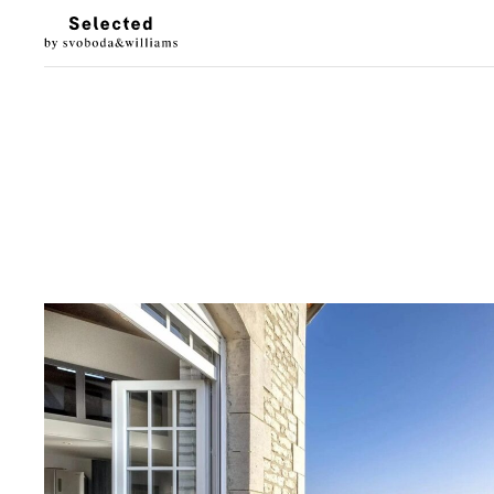
LUXURY LIVING
STYL
Architektura
Móda
Designové doplňky
Krása
Interiéry & prohlídky
Hodinky & klenot
Zahrada