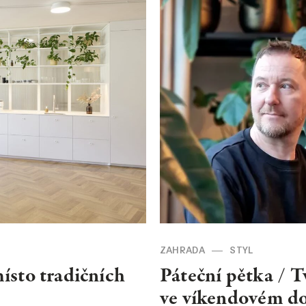
ZAHRADA
STYL
ísto tradičních
Páteční pětka / T
ve víkendovém d