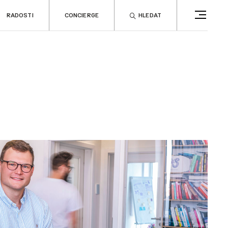
RADOSTI
CONCIERGE
HLEDAT
CONCIERGE
RELAX
no
Rady & tipy
a