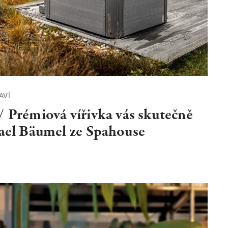
AVÍ
/ Prémiová vířivka vás skutečně
hael Bäumel ze Spahouse