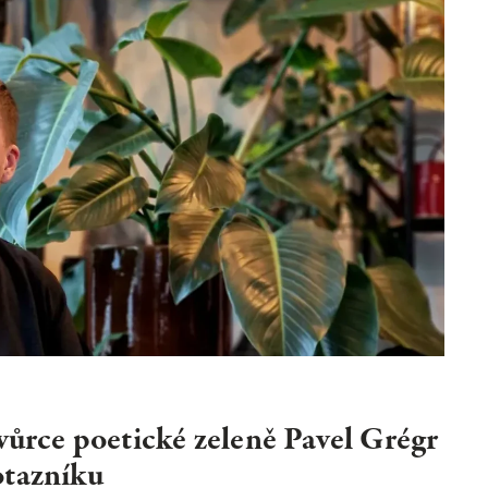
HLEDAT
vůrce poetické zeleně Pavel Grégr
otazníku