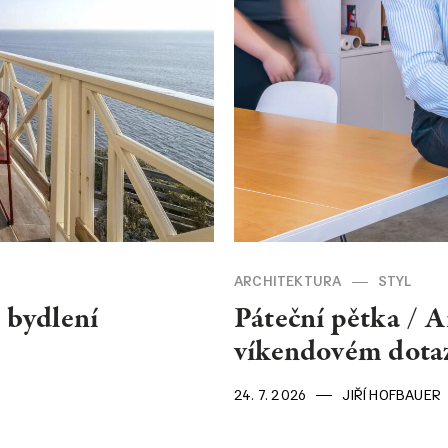
NEWSLET
Souhlasím se 
ARCHITEKTURA
STYL
o bydlení
Páteční pětka / A
víkendovém dota
24. 7. 2026
JIŘÍ HOFBAUER