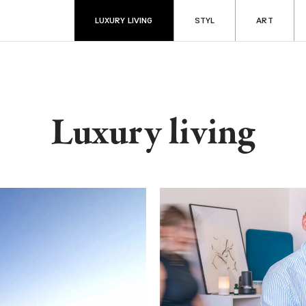
LUXURY LIVING
STYL
ART
Luxury living
ART
RADOSTI
Aukce & sběratelství
Fine dining & ví
Kultura
Cestování
y
Filantropie
Auta & technik
Zdraví