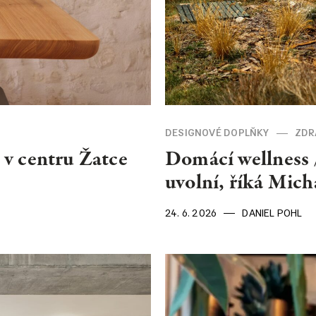
DESIGNOVÉ DOPLŇKY
ZDR
 v centru Žatce
Domácí wellness 
uvolní, říká Mic
24. 6. 2026
DANIEL POHL