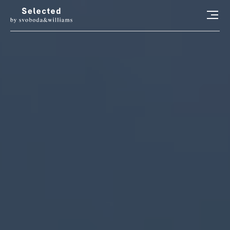
HLEDAT
LUXURY LIVING
STYL
ART
RADOSTI
CONCIERGE
RELAX
KONTAKT