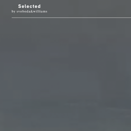
LUXURY LIVING
STYL
Architektura
Móda
Designové doplňky
Krása
Interiéry & prohlídky
Hodinky & klenot
Zahrada