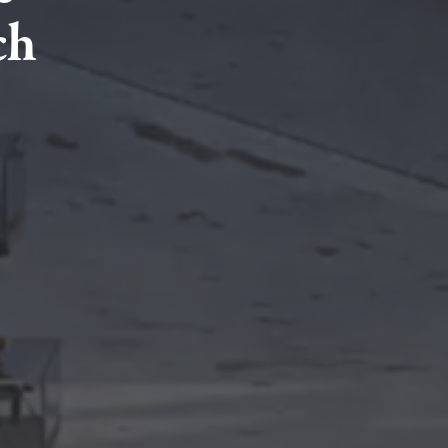
ch
HLEDAT