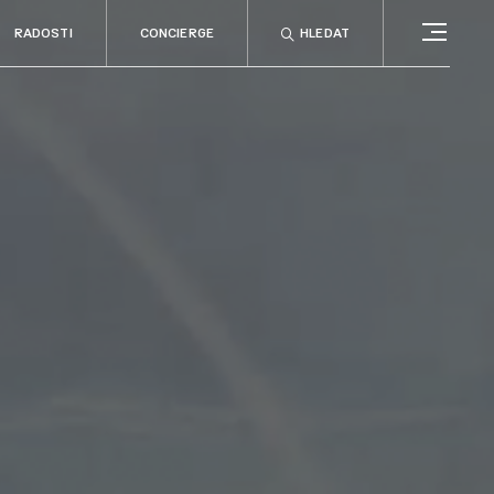
RADOSTI
CONCIERGE
HLEDAT
CONCIERGE
RELAX
no
Rady & tipy
a