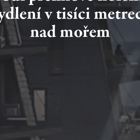
ydlení
v tisíci
metre
nad
mořem