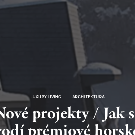
LUXURY LIVING
ARCHITEKTURA
Nové
projekty
/
Jak
rodí
prémiové
horsk