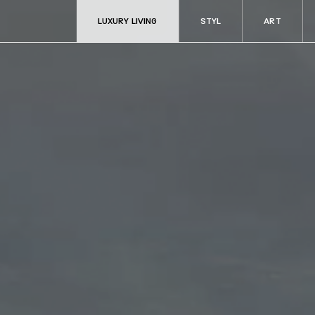
LUXURY LIVING
STYL
ART
ART
RADOSTI
Aukce & sběratelství
Fine dining & ví
Kultura
Cestování
y
Filantropie
Auta & technik
Zdraví