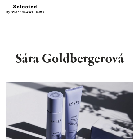
HLEDAT
LUXURY LIVING
Sára Goldbergerová
STYL
ART
RADOSTI
CONCIERGE
RELAX
KONTAKT