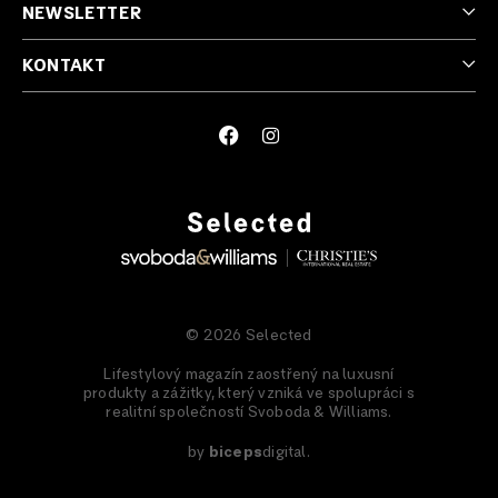
NEWSLETTER
KONTAKT
© 2026 Selected
Lifestylový magazín zaostřený na luxusní
produkty a zážitky, který vzniká ve spolupráci s
realitní společností Svoboda & Williams.
by
biceps
digital.