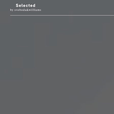
LUXURY LIVING
STYL
Architektura
Móda
Designové doplňky
Krása
Interiéry & prohlídky
Hodinky & klenot
Zahrada