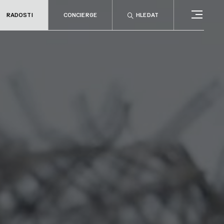
RADOSTI
CONCIERGE
HLEDAT
CONCIERGE
RELAX
no
Rady & tipy
a