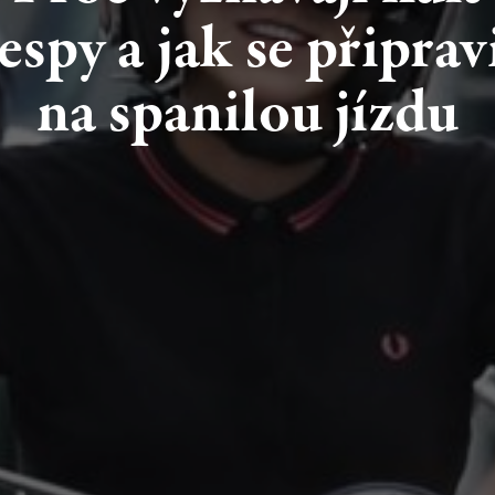
espy
a jak
se
připrav
na
spanilou
jízdu