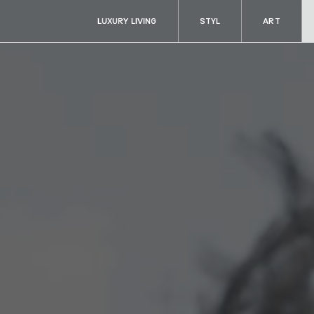
LUXURY LIVING
STYL
ART
ART
RADOSTI
Aukce & sběratelství
Fine dining & ví
Kultura
Cestování
y
Filantropie
Auta & technik
Zdraví