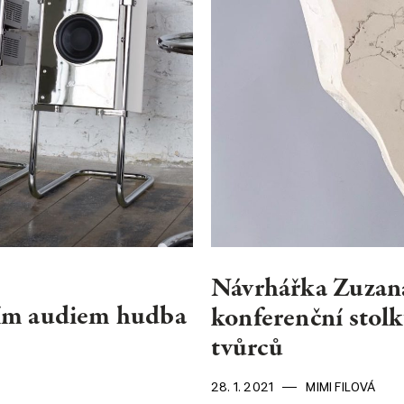
NEWSLET
Souhlasím se 
Návrhářka Zuzan
cím audiem hudba
konferenční stolk
tvůrců
28. 1. 2021
MIMI FILOVÁ