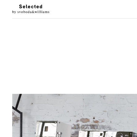
LUXURY LIVING
STYL
Architektura
Móda
Designové doplňky
Krása
Interiéry & prohlídky
Hodinky & klenot
Zahrada