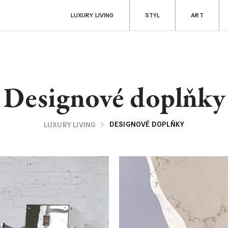
LUXURY LIVING
STYL
ART
Designové doplňky
ART
RADOSTI
DESIGNOVÉ DOPLŇKY
LUXURY LIVING
Aukce & sběratelství
Fine dining & ví
Kultura
Cestování
y
Filantropie
Auta & technik
Zdraví