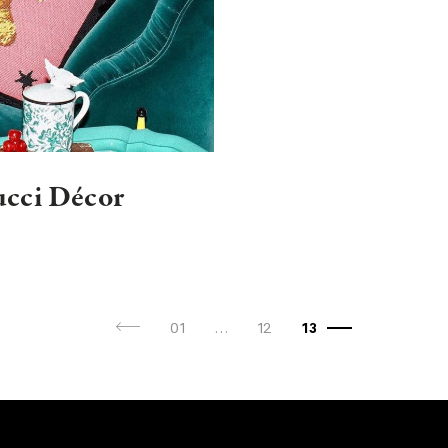
Gucci Décor
01
…
12
13