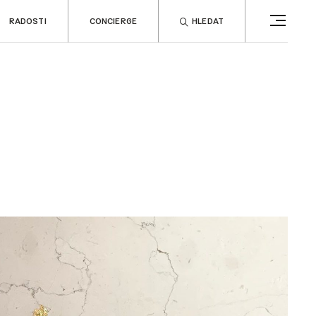
RADOSTI
CONCIERGE
HLEDAT
CONCIERGE
RELAX
no
Rady & tipy
a