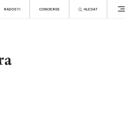
RADOSTI
CONCIERGE
HLEDAT
ra
CONCIERGE
RELAX
no
Rady & tipy
a