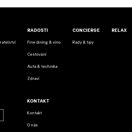
RADOSTI
CONCIERGE
RELAX
atelství
Fine dining & víno
Rady & tipy
Cestování
Auta & technika
Zdraví
KONTAKT
Kontakt
O nás