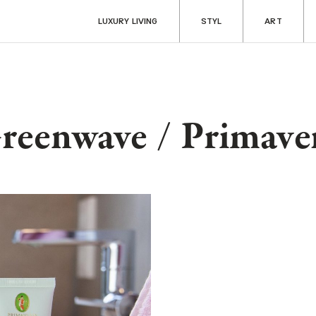
LUXURY LIVING
STYL
ART
reenwave / Primave
ART
RADOSTI
Aukce & sběratelství
Fine dining & ví
Kultura
Cestování
y
Filantropie
Auta & technik
Zdraví