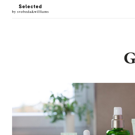
G
LUXURY LIVING
STYL
Architektura
Móda
Designové doplňky
Krása
Interiéry & prohlídky
Hodinky & klenot
Zahrada