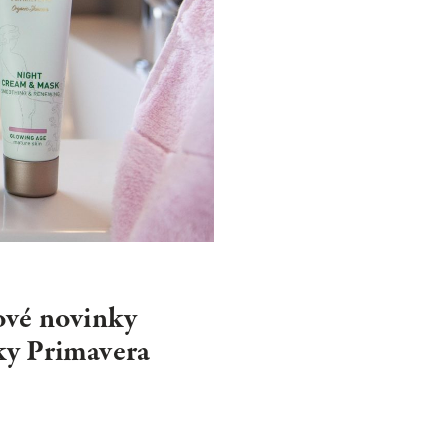
NEWSLET
Souhlasím se 
ťové novinky
ky Primavera