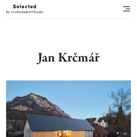
HLEDAT
LUXURY LIVING
Jan Krčmář
STYL
ART
RADOSTI
CONCIERGE
RELAX
KONTAKT