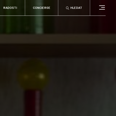
RADOSTI
CONCIERGE
HLEDAT
CONCIERGE
RELAX
no
Rady & tipy
a