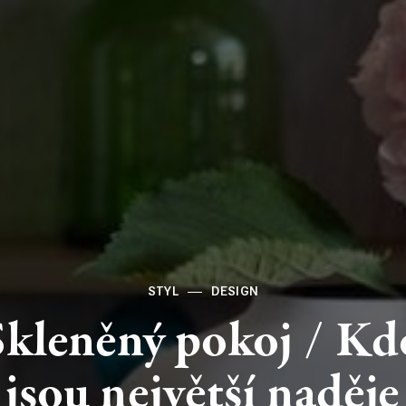
STYL
DESIGN
Skleněný
pokoj
/
Kd
jsou
největší
naděje