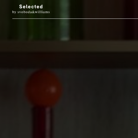
LUXURY LIVING
STYL
Architektura
Móda
Designové doplňky
Krása
Interiéry & prohlídky
Hodinky & klenot
Zahrada