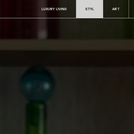
LUXURY LIVING
STYL
ART
ART
RADOSTI
Aukce & sběratelství
Fine dining & ví
Kultura
Cestování
y
Filantropie
Auta & technik
Zdraví