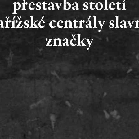
přestavba
století
ařížské
centrály
slav
značky