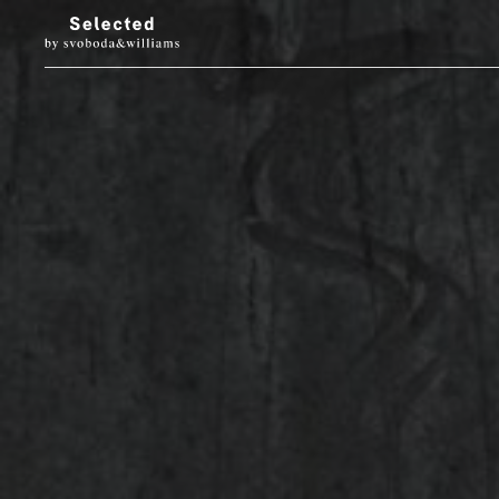
LUXURY LIVING
STYL
Architektura
Móda
Designové doplňky
Krása
Interiéry & prohlídky
Hodinky & klenot
Zahrada