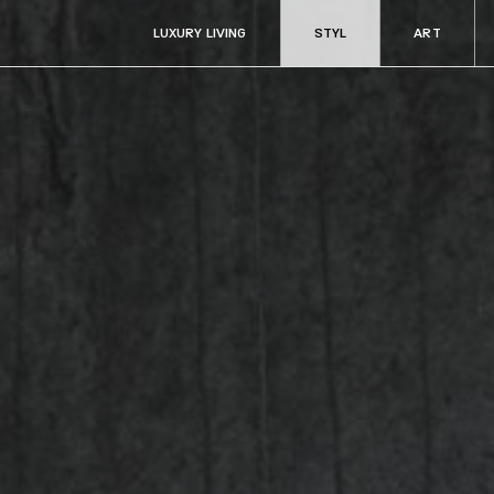
LUXURY LIVING
STYL
ART
ART
RADOSTI
Aukce & sběratelství
Fine dining & ví
Kultura
Cestování
y
Filantropie
Auta & technik
Zdraví