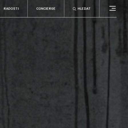
RADOSTI
CONCIERGE
HLEDAT
CONCIERGE
RELAX
no
Rady & tipy
a