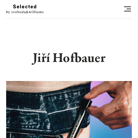
HLEDAT
LUXURY LIVING
Jiří Hofbauer
STYL
ART
RADOSTI
CONCIERGE
RELAX
KONTAKT