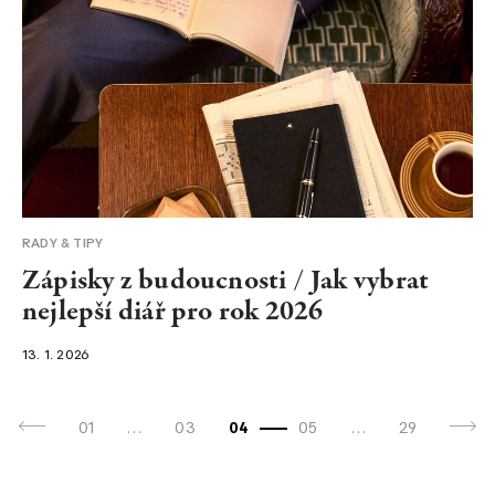
RADY & TIPY
Zápisky z budoucnosti / Jak vybrat
nejlepší diář pro rok 2026
13. 1. 2026
01
…
03
04
05
…
29