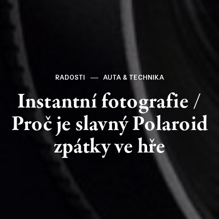
RADOSTI
AUTA & TECHNIKA
Instantní
fotografie
/
Proč
je
slavný
Polaroid
zpátky
ve
hře