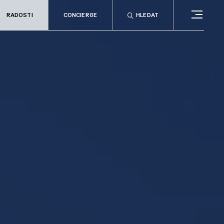
RADOSTI
CONCIERGE
HLEDAT
CONCIERGE
RELAX
no
Rady & tipy
a