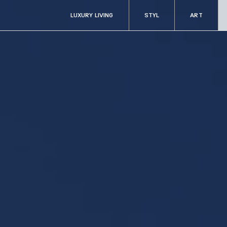
LUXURY LIVING
STYL
ART
ART
RADOSTI
Aukce & sběratelství
Fine dining & ví
Kultura
Cestování
y
Filantropie
Auta & technik
Zdraví