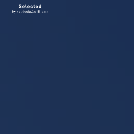
LUXURY LIVING
STYL
Architektura
Móda
Designové doplňky
Krása
Interiéry & prohlídky
Hodinky & klenot
Zahrada