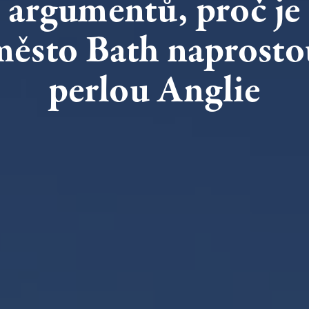
argumentů,
proč
je
město
Bath
naprosto
perlou
Anglie