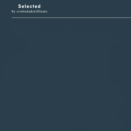
LUXURY LIVING
STYL
Architektura
Móda
Designové doplňky
Krása
Interiéry & prohlídky
Hodinky & klenot
Zahrada