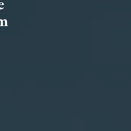
e
em
HLEDAT