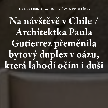
LUXURY LIVING
INTERIÉRY & PROHLÍDKY
Na
návštěvě
v Chile
/
Architektka
Paula
Gutierrez
přeměnila
bytový
duplex
v oázu,
která
lahodí
očím
i duši