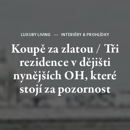
LUXURY LIVING
INTERIÉRY & PROHLÍDKY
Koupě
za
zlatou
/
Tři
rezidence
v dějišti
nynějších
OH,
které
stojí
za
pozornost