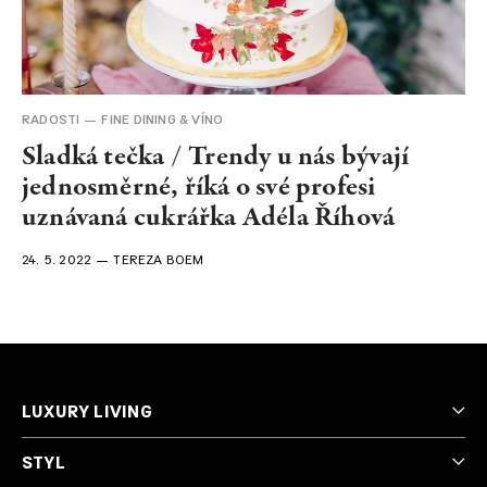
NEWSLETTER
RADOSTI
FINE DINING & VÍNO
Sladká tečka / Trendy u nás bývají
jednosměrné, říká o své profesi
uznávaná cukrářka Adéla Říhová
24. 5. 2022
TEREZA BOEM
LUXURY LIVING
STYL