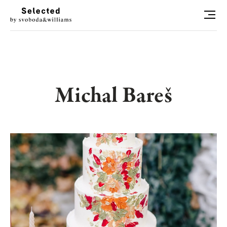
HLEDAT
LUXURY LIVING
Michal Bareš
STYL
ART
RADOSTI
CONCIERGE
RELAX
KONTAKT