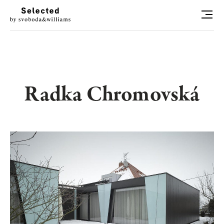
HLEDAT
LUXURY LIVING
Radka Chromovská
STYL
ART
RADOSTI
CONCIERGE
RELAX
KONTAKT