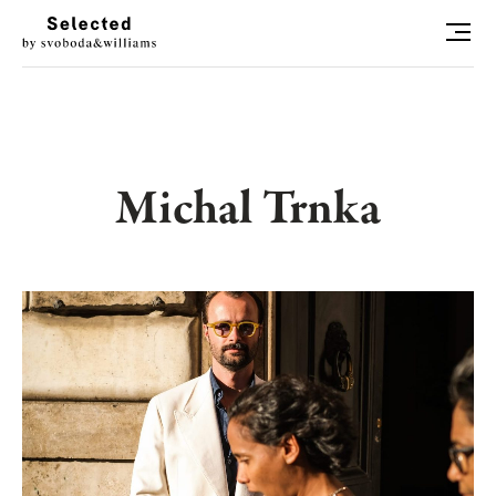
HLEDAT
LUXURY LIVING
Michal Trnka
STYL
ART
RADOSTI
CONCIERGE
RELAX
KONTAKT