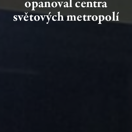
opanoval
centra
světových
metropolí