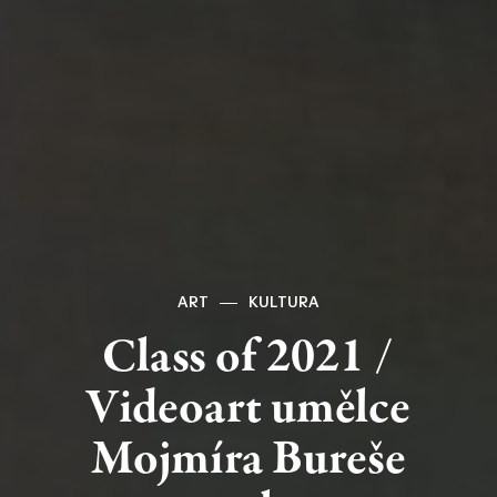
ART
KULTURA
Class
of
2021
/
Videoart
umělce
Mojmíra
Bureše