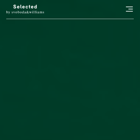
HLEDAT
LUXURY LIVING
STYL
ART
RADOSTI
CONCIERGE
RELAX
KONTAKT