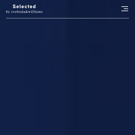
HLEDAT
LUXURY LIVING
STYL
ART
RADOSTI
CONCIERGE
RELAX
KONTAKT