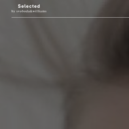
LUXURY LIVING
STYL
Architektura
Móda
Designové doplňky
Krása
Interiéry & prohlídky
Hodinky & klenot
Zahrada