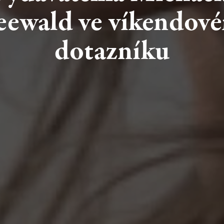
eewald
ve
víkendov
dotazníku