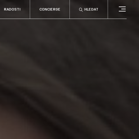
RADOSTI
CONCIERGE
HLEDAT
CONCIERGE
RELAX
no
Rady & tipy
a