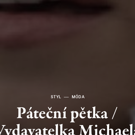
STYL
MÓDA
Páteční
pětka
/
Vydavatelka
Michael