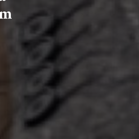
ém
HLEDAT