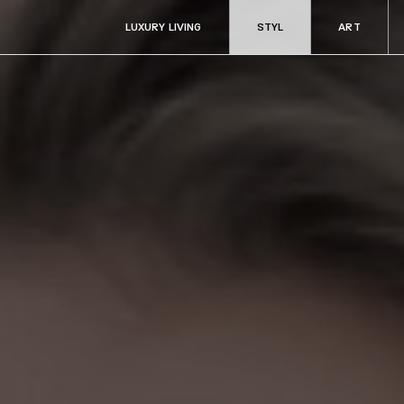
LUXURY LIVING
STYL
ART
ART
RADOSTI
Aukce & sběratelství
Fine dining & ví
Kultura
Cestování
y
Filantropie
Auta & technik
Zdraví