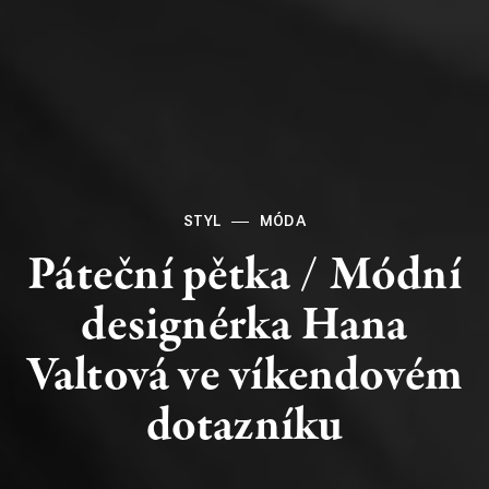
STYL
MÓDA
Páteční
pětka
/
Módní
designérka
Hana
Valtová
ve
víkendovém
dotazníku