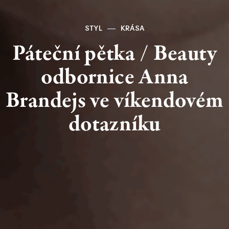
STYL
KRÁSA
Páteční
pětka
/
Beauty
odbornice
Anna
Brandejs
ve
víkendovém
dotazníku