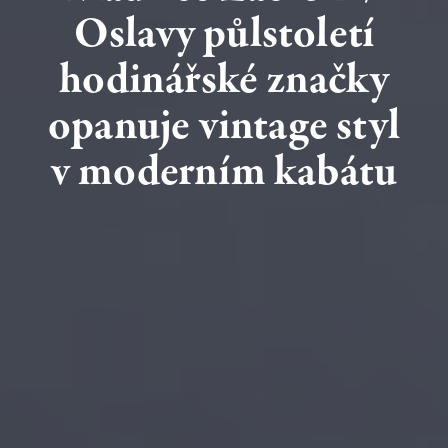
Oslavy
půlstoletí
hodinářské
značky
opanuje
vintage
styl
v moderním
kabátu