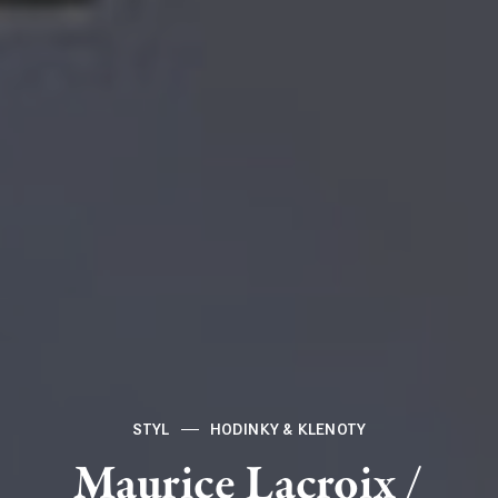
STYL
HODINKY & KLENOTY
Maurice
Lacroix
/