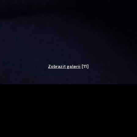
Zobrazit galerii
[11]
DATUM ZVEŘEJNĚNÍ
22. 12. 2020
AUTOR
Jana Cavaliere
FOTO