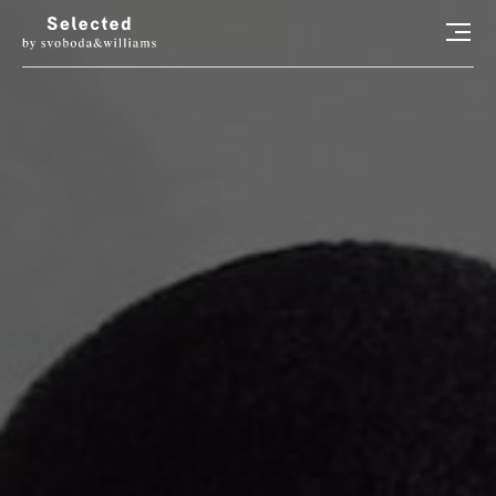
HLEDAT
LUXURY LIVING
STYL
ART
RADOSTI
CONCIERGE
RELAX
KONTAKT