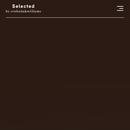
HLEDAT
LUXURY LIVING
STYL
ART
RADOSTI
CONCIERGE
RELAX
KONTAKT