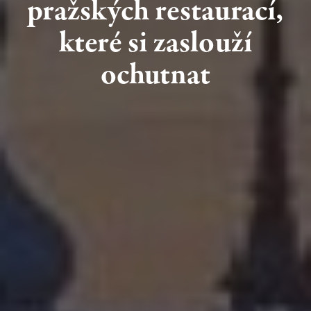
pražských
restaurací,
které
si
zaslouží
ochutnat