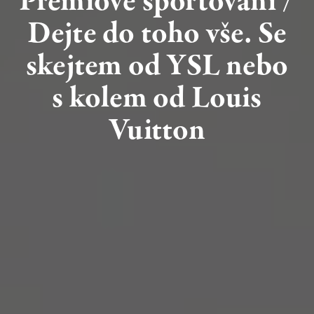
Prémiové
sportování
/
Dejte
do
toho
vše.
Se
skejtem
od
YSL
nebo
s kolem
od
Louis
Vuitton