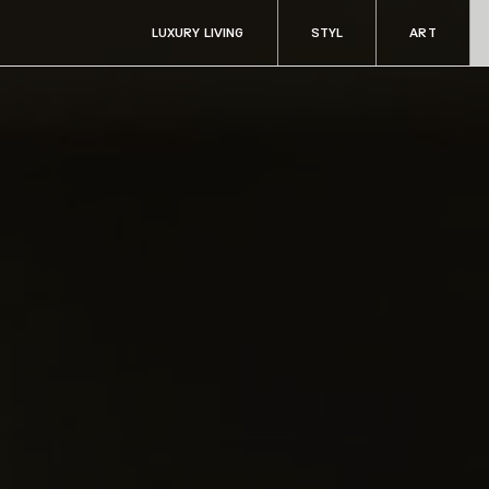
LUXURY LIVING
STYL
ART
ART
RADOSTI
Aukce & sběratelství
Fine dining & ví
Kultura
Cestování
y
Filantropie
Auta & technik
Zdraví