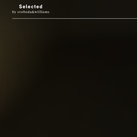
LUXURY LIVING
STYL
Architektura
Móda
Designové doplňky
Krása
Interiéry & prohlídky
Hodinky & klenot
Zahrada