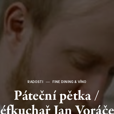
RADOSTI
FINE DINING & VÍNO
Páteční
pětka
/
éfkuchař
Jan
Voráč