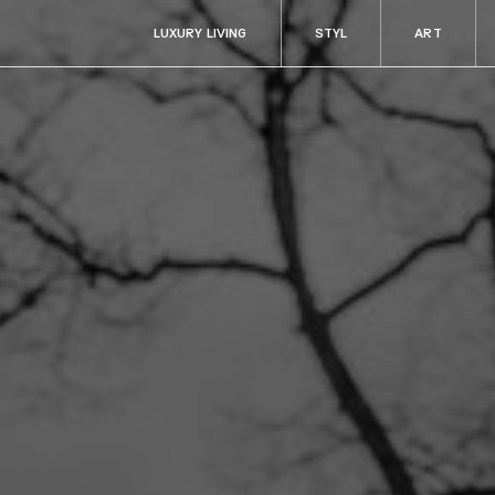
LUXURY LIVING
STYL
ART
ART
RADOSTI
Aukce & sběratelství
Fine dining & ví
Kultura
Cestování
y
Filantropie
Auta & technik
Zdraví