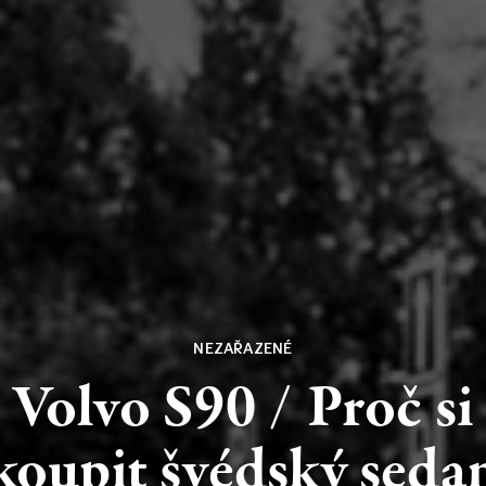
NEZAŘAZENÉ
Volvo
S90
/
Proč
si
koupit
švédský
seda