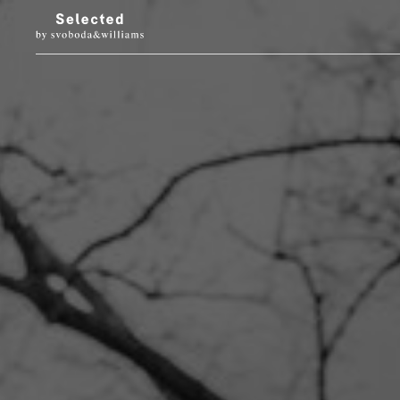
LUXURY LIVING
STYL
Architektura
Móda
Designové doplňky
Krása
Interiéry & prohlídky
Hodinky & klenot
Zahrada