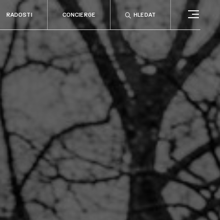
RADOSTI
CONCIERGE
HLEDAT
CONCIERGE
RELAX
no
Rady & tipy
a