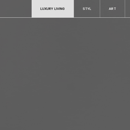
LUXURY LIVING
STYL
ART
ART
RADOSTI
Aukce & sběratelství
Fine dining & ví
Kultura
Cestování
y
Filantropie
Auta & technik
Zdraví