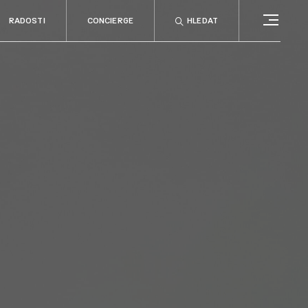
RADOSTI
CONCIERGE
HLEDAT
CONCIERGE
RELAX
no
Rady & tipy
a