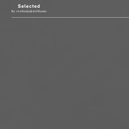
LUXURY LIVING
STYL
Architektura
Móda
Designové doplňky
Krása
Interiéry & prohlídky
Hodinky & klenot
Zahrada