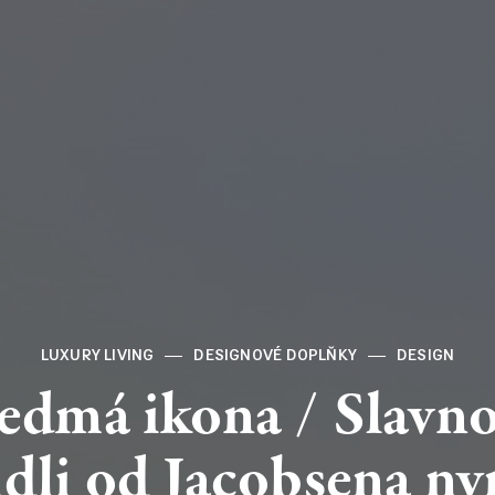
LUXURY LIVING
DESIGNOVÉ DOPLŇKY
DESIGN
edmá
ikona
/
Slavn
idli
od
Jacobsena
ny