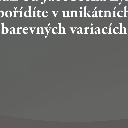
pořídíte
v unikátníc
barevných
variacích