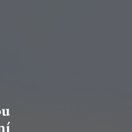
ou
ní