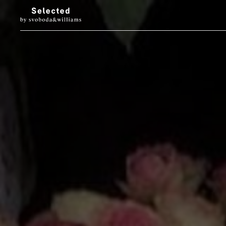
LUXURY LIVING
STYL
Architektura
Móda
Designové doplňky
Krása
Interiéry & prohlídky
Hodinky & klenot
Zahrada