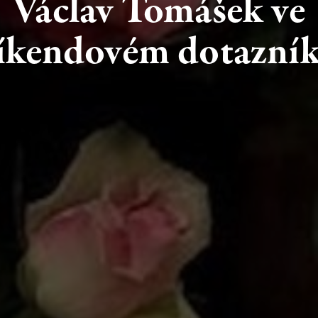
Václav
Tomášek
ve
íkendovém
dotazní