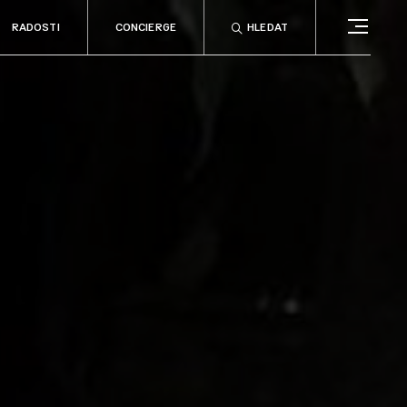
RADOSTI
CONCIERGE
HLEDAT
CONCIERGE
RELAX
no
Rady & tipy
a