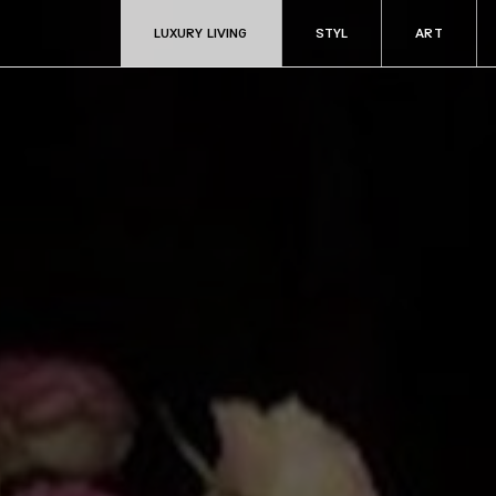
LUXURY LIVING
STYL
ART
ART
RADOSTI
Aukce & sběratelství
Fine dining & ví
Kultura
Cestování
y
Filantropie
Auta & technik
Zdraví