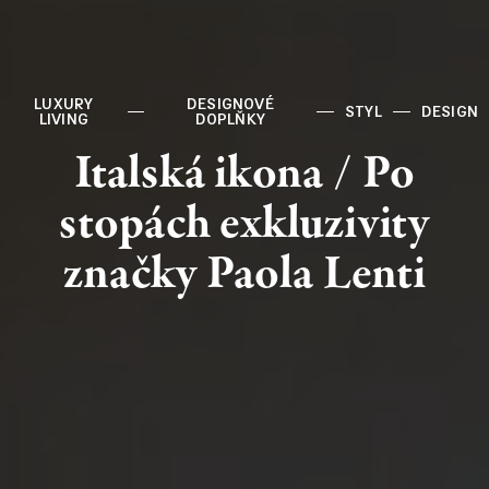
LUXURY
DESIGNOVÉ
STYL
DESIGN
LIVING
DOPLŇKY
Italská
ikona
/
Po
stopách
exkluzivity
značky
Paola
Lenti