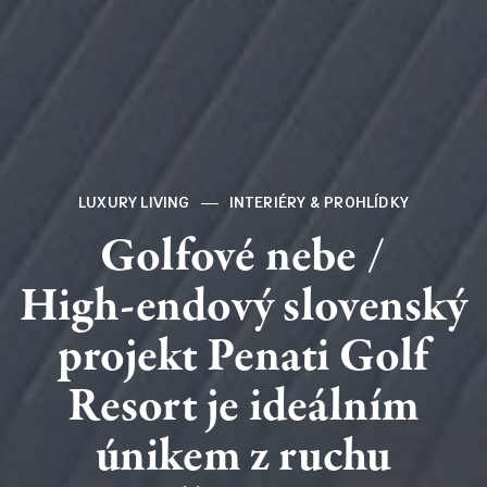
LUXURY LIVING
INTERIÉRY & PROHLÍDKY
Golfové
nebe
/
High-endový
slovenský
projekt
Penati
Golf
Resort
je
ideálním
únikem
z ruchu