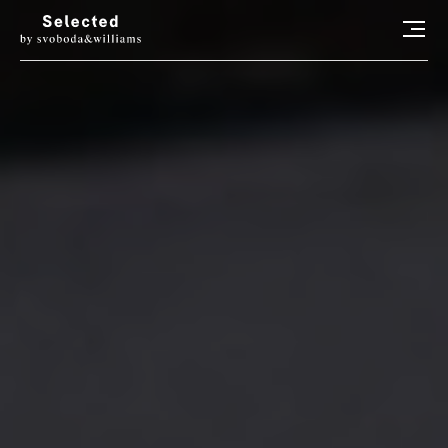
HLEDAT
LUXURY LIVING
STYL
ART
RADOSTI
CONCIERGE
RELAX
KONTAKT