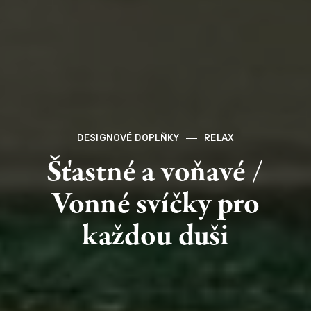
DESIGNOVÉ DOPLŇKY
RELAX
Šťastné
a voňavé
/
Vonné
svíčky
pro
každou
duši