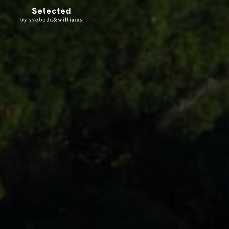
LUXURY LIVING
STYL
Architektura
Móda
Designové doplňky
Krása
Interiéry & prohlídky
Hodinky & klenot
Zahrada