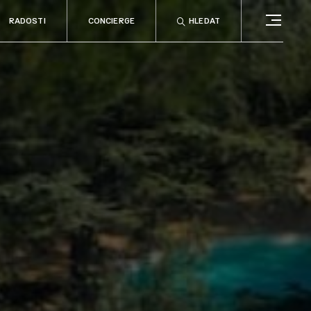
RADOSTI
CONCIERGE
HLEDAT
CONCIERGE
RELAX
no
Rady & tipy
a