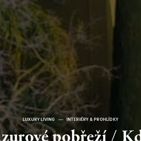
LUXURY LIVING
INTERIÉRY & PROHLÍDKY
zurové
pobřeží
/
K