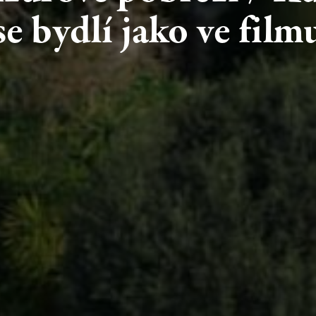
se
bydlí
jako
ve
film