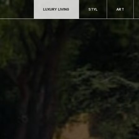
LUXURY LIVING
STYL
ART
ART
RADOSTI
Aukce & sběratelství
Fine dining & ví
Kultura
Cestování
y
Filantropie
Auta & technik
Zdraví