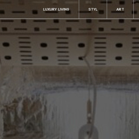
LUXURY LIVING
STYL
ART
ART
RADOSTI
Aukce & sběratelství
Fine dining & ví
Kultura
Cestování
y
Filantropie
Auta & technik
Zdraví