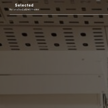
LUXURY LIVING
STYL
Architektura
Móda
Designové doplňky
Krása
Interiéry & prohlídky
Hodinky & klenot
Zahrada