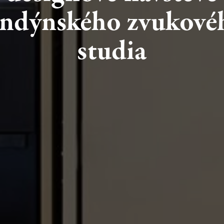
ondýnského
zvukové
studia