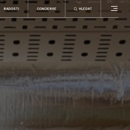
RADOSTI
CONCIERGE
HLEDAT
CONCIERGE
RELAX
no
Rady & tipy
a