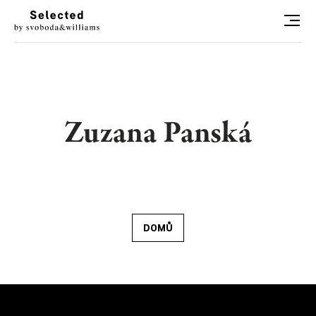
HLEDAT
LUXURY LIVING
Zuzana Panská
STYL
ART
RADOSTI
DOMŮ
CONCIERGE
RELAX
KONTAKT