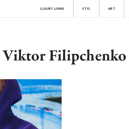
LUXURY LIVING
STYL
ART
Viktor Filipchenko
ART
RADOSTI
Aukce & sběratelství
Fine dining & ví
Kultura
Cestování
y
Filantropie
Auta & technik
Zdraví