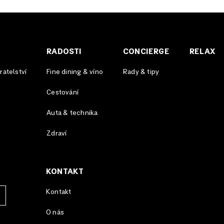
RADOSTI
CONCIERGE
RELAX
atelství
Fine dining & víno
Rady & tipy
Cestování
Auta & technika
Zdraví
KONTAKT
Kontakt
O nás