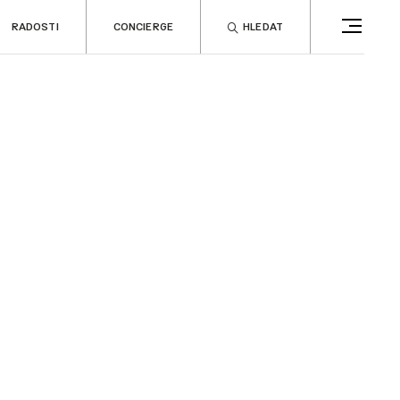
RADOSTI
CONCIERGE
HLEDAT
CONCIERGE
RELAX
no
Rady & tipy
a