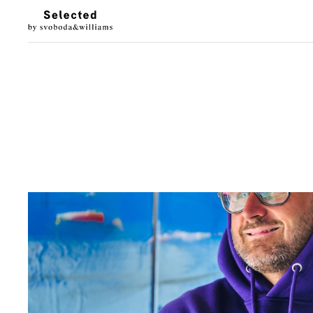
LUXURY LIVING
STYL
Architektura
Móda
Designové doplňky
Krása
Interiéry & prohlídky
Hodinky & klenot
Zahrada