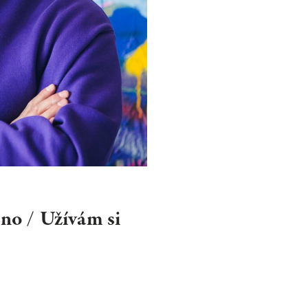
NEWSLET
Souhlasím se 
no / Užívám si