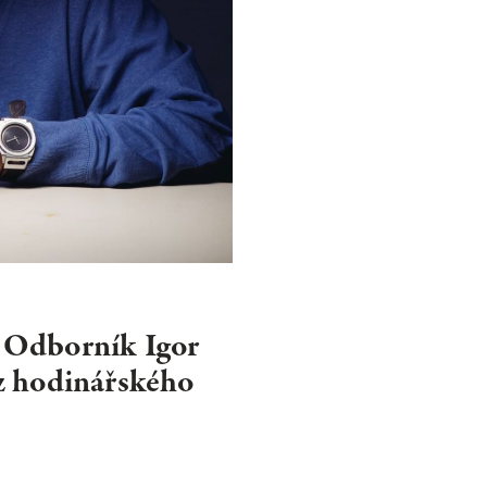
NEWSLET
Souhlasím se 
 Odborník Igor
 z hodinářského