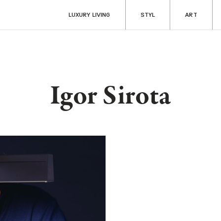
LUXURY LIVING
STYL
ART
Igor Sirota
ART
RADOSTI
Aukce & sběratelství
Fine dining & ví
Kultura
Cestování
y
Filantropie
Auta & technik
Zdraví