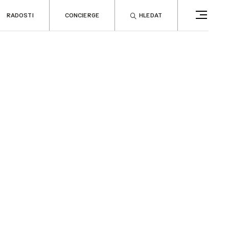
RADOSTI
CONCIERGE
HLEDAT
CONCIERGE
RELAX
no
Rady & tipy
a