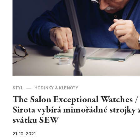
KONTAKT
Kontakt
O nás
STYL
HODINKY & KLENOTY
The Salon Exceptional Watches /
Sirota vybírá mimořádné strojky
svátku SEW
21. 10. 2021