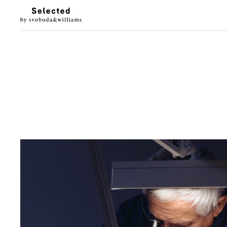
LUXURY LIVING
STYL
Architektura
Móda
Designové doplňky
Krása
Interiéry & prohlídky
Hodinky & klenot
Zahrada